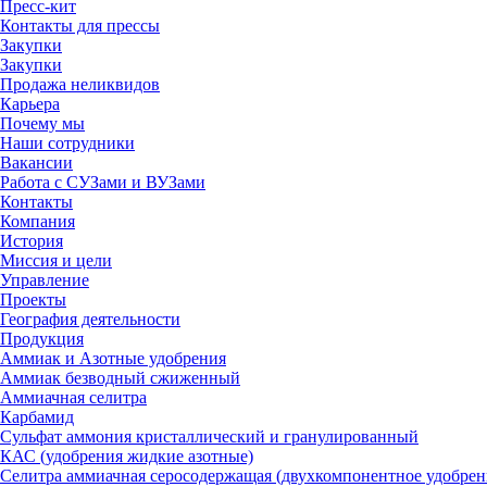
Пресс-кит
Контакты для прессы
Закупки
Закупки
Продажа неликвидов
Карьера
Почему мы
Наши сотрудники
Вакансии
Работа с СУЗами и ВУЗами
Контакты
Компания
История
Миссия и цели
Управление
Проекты
География деятельности
Продукция
Аммиак и Азотные удобрения
Аммиак безводный сжиженный
Аммиачная селитра
Карбамид
Сульфат аммония кристаллический и гранулированный
КАС (удобрения жидкие азотные)
Селитра аммиачная серосодержащая (двухкомпонентное удобрен