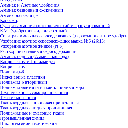
Аммиак и Азотные удобрения
Аммиак безводный сжиженный
Аммиачная селитра
Карбамид
Сульфат аммония кристаллический и гранулированный
КАС (удобрения жидкие азотные)
Селитра аммиачная серосодержащая (двухкомпонентное удобрен
Удобрение азотное серосодержащее марка N:S (26:13)
Удобрение азотное жидкое (N:S)
Раствор питательный серосодержащий
Аммиак водный (Аммиачная вода)
Капролактам и Полиамид-6
Капролактам
Полиамид-6
Инженерные пластики
Полиамид-6 вторичный
Полиамидные нити и ткани, шинный корд
Технические высокопрочные нити
Текстильные нити
Ткань кордная капроновая пропитанная
Ткань кордная анидная пропитанная
Полиамидные и смесовые ткани
Промышленная химия
Циклогексанон технический