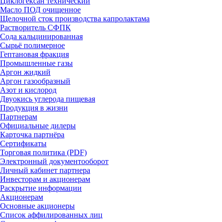
Циклогексан технический
Масло ПОД очищенное
Щелочной сток производства капролактама
Растворитель СФПК
Сода кальцинированная
Сырьё полимерное
Гептановая фракция
Промышленные газы
Аргон жидкий
Аргон газообразный
Азот и кислород
Двуокись углерода пищевая
Продукция в жизни
Партнерам
Официальные дилеры
Карточка партнёра
Сертификаты
Торговая политика (PDF)
Электронный документооборот
Личный кабинет партнера
Инвесторам и акционерам
Раскрытие информации
Акционерам
Основные акционеры
Список аффилированных лиц