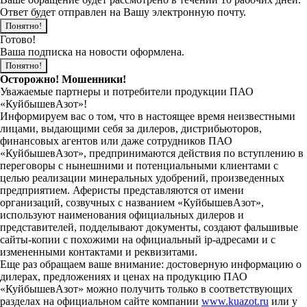
Ответ будет отправлен на Вашу электронную почту.
Понятно!
Готово!
Ваша подписка на новости оформлена.
Понятно!
Осторожно! Мошенники!
Уважаемые партнеры и потребители продукции ПАО
«КуйбышевАзот»!
Информируем вас о том, что в настоящее время неизвестными
лицами, выдающими себя за дилеров, дистрибьюторов,
финансовых агентов или даже сотрудников ПАО
«КуйбышевАзот», предпринимаются действия по вступлению в
переговоры с нынешними и потенциальными клиентами с
целью реализации минеральных удобрений, произведенных
предприятием. Аферисты представляются от имени
организаций, созвучных с названием «КуйбышевАзот»,
используют наименования официальных дилеров и
представителей, подделывают документы, создают фальшивые
сайты-копии с похожими на официальный ip-адресами и с
измененными контактами и реквизитами.
Еще раз обращаем ваше внимание: достоверную информацию о
дилерах, предложениях и ценах на продукцию ПАО
«КуйбышевАзот» можно получить только в соответствующих
разделах на официальном сайте компании
www.kuazot.ru
или у