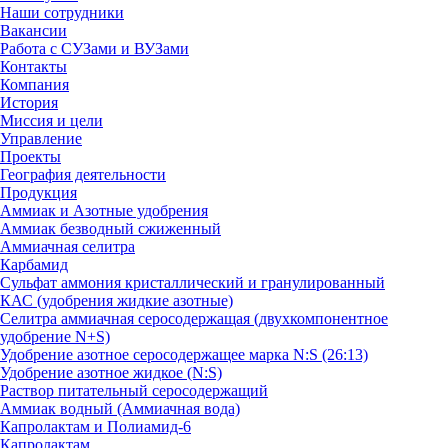
Наши сотрудники
Вакансии
Работа с СУЗами и ВУЗами
Контакты
Компания
История
Миссия и цели
Управление
Проекты
География деятельности
Продукция
Аммиак и Азотные удобрения
Аммиак безводный сжиженный
Аммиачная селитра
Карбамид
Сульфат аммония кристаллический и гранулированный
КАС (удобрения жидкие азотные)
Селитра аммиачная серосодержащая (двухкомпонентное
удобрение N+S)
Удобрение азотное серосодержащее марка N:S (26:13)
Удобрение азотное жидкое (N:S)
Раствор питательный серосодержащий
Аммиак водный (Аммиачная вода)
Капролактам и Полиамид-6
Капролактам