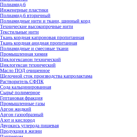
Полиамид-6
Инженерные пластики
Полиамид-6 вторичный
Полиамидные нити и ткани, шинный корд
Технические высокопрочные нити
Текстильные нити
Ткань кордная капроновая пропитанная
Ткань кордная анидная пропитанная
Полиамидные и смесовые ткани
Промышленная химия
Циклогексанон технический
Циклогексан технический
Масло ПОД очищенное
Щелочной сток производства капролактама
Растворитель СФПК
Сода кальцинированная
Сырьё полимерное
Гептановая фракция
Промышленные газы
Аргон жидкий
Аргон газообразный
Азот и кислород
Двуокись углерода пищевая
Продукция в жизни
Партнерам