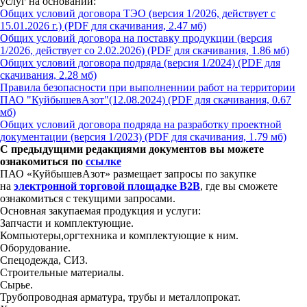
услуг на основании:
Общих условий договора ТЭО (версия 1/2026, действует с
15.01.2026 г.)
(PDF для скачивания, 2.47 мб)
Общих условий договора на поставку продукции (версия
1/2026, действует со 2.02.2026)
(PDF для скачивания, 1.86 мб)
Общих условий договора подряда (версия 1/2024)
(PDF для
скачивания, 2.28 мб)
Правила безопасности при выполненнии работ на территории
ПАО "КуйбышевАзот"(12.08.2024)
(PDF для скачивания, 0.67
мб)
Общих условий договора подряда на разработку проектной
документации (версия 1/2023)
(PDF для скачивания, 1.79 мб)
С предыдущими редакциями документов вы можете
ознакомиться по
ссылке
ПАО «КуйбышевАзот» размещает запросы по закупке
на
электронной торговой площадке B2B
, где вы сможете
ознакомиться с текущими запросами.
Основная закупаемая продукция и услуги:
Запчасти и комплектующие.
Компьютеры,оргтехника и комплектующие к ним.
Оборудование.
Спецодежда, СИЗ.
Строительные материалы.
Сырье.
Трубопроводная арматура, трубы и металлопрокат.