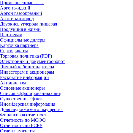
Промышленные газы
Аргон жидкий
Аргон газообразный
Азот и кислород
Двуокись углерода пищевая
Продукция в жизни
Партнерам
Официальные дилеры
Карточка партнёра
Сертификаты
Торговая политика (PDF)
Электронный документооборот
Личный кабинет партнера
Инвесторам и акционерам
Раскрытие информации
Акционерам
Основные акционеры
Список аффилированных лиц
Существенные факты
Инсайдерская информация
Доля недвижимого имущества
Финансовая отчетность
Отчетность по МСФО
Отчетность по РСБУ
Отчеты эмитента