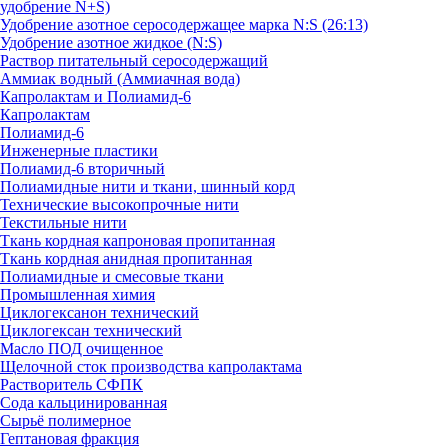
удобрение N+S)
Удобрение азотное серосодержащее марка N:S (26:13)
Удобрение азотное жидкое (N:S)
Раствор питательный серосодержащий
Аммиак водный (Аммиачная вода)
Капролактам и Полиамид-6
Капролактам
Полиамид-6
Инженерные пластики
Полиамид-6 вторичный
Полиамидные нити и ткани, шинный корд
Технические высокопрочные нити
Текстильные нити
Ткань кордная капроновая пропитанная
Ткань кордная анидная пропитанная
Полиамидные и смесовые ткани
Промышленная химия
Циклогексанон технический
Циклогексан технический
Масло ПОД очищенное
Щелочной сток производства капролактама
Растворитель СФПК
Сода кальцинированная
Сырьё полимерное
Гептановая фракция