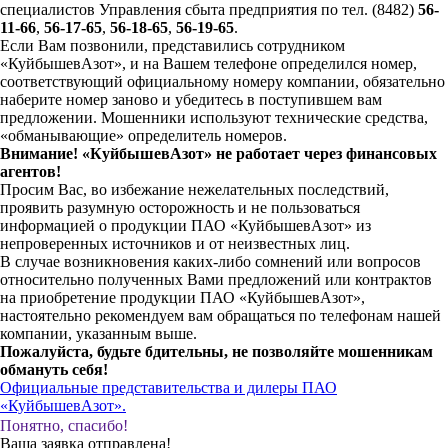
специалистов Управления сбыта предприятия по тел. (8482)
56-
11-66
,
56-17-65
,
56-18-65
,
56-19-65
.
Если Вам позвонили, представились сотрудником
«КуйбышевАзот», и на Вашем телефоне определился номер,
соответствующий официальному номеру компании, обязательно
наберите номер заново и убедитесь в поступившем вам
предложении. Мошенники используют технические средства,
«обманывающие» определитель номеров.
Внимание! «КуйбышевАзот» не работает через финансовых
агентов!
Просим Вас, во избежание нежелательных последствий,
проявить разумную осторожность и не пользоваться
информацией о продукции ПАО «КуйбышевАзот» из
непроверенных источников и от неизвестных лиц.
В случае возникновения каких-либо сомнений или вопросов
относительно полученных Вами предложений или контрактов
на приобретение продукции ПАО «КуйбышевАзот»,
настоятельно рекомендуем вам обращаться по телефонам нашей
компании, указанным выше.
Пожалуйста, будьте бдительны, не позволяйте мошенникам
обмануть себя!
Официальные представительства и дилеры ПАО
«КуйбышевАзот».
Понятно, спасибо!
Ваша заявка отправлена!