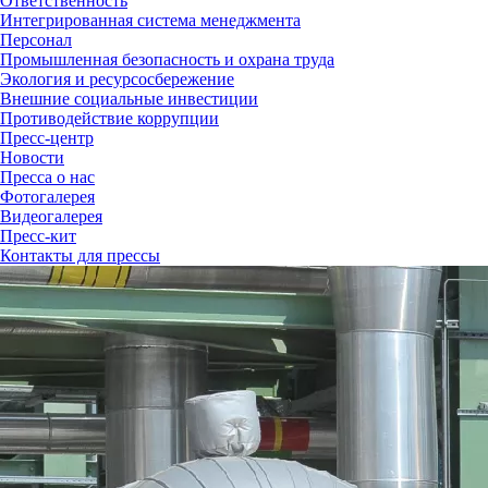
Ответственность
Интегрированная система менеджмента
Персонал
Промышленная безопасность и охрана труда
Экология и ресурсосбережение
Внешние социальные инвестиции
Противодействие коррупции
Пресс-центр
Новости
Пресса о нас
Фотогалерея
Видеогалерея
Пресс-кит
Контакты для прессы