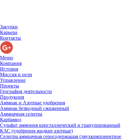
Закупки
Карьера
Контакты
Меню
Компания
История
Миссия и цели
Управление
Проекты
География деятельности
Продукция
Аммиак и Азотные удобрения
Аммиак безводный сжиженный
Аммиачная селитра
Карбамид
Сульфат аммония кристаллический и гранулированный
КАС (удобрения жидкие азотные)
Селитра аммиачная серосодержащая (двухкомпонентное