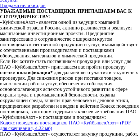
Продажа неликвидов
УВАЖАЕМЫЕ ПОСТАВЩИКИ, ПРИГЛАШАЕМ ВАС К
СОТРУДНИЧЕСТВУ!
«КуйбышевАзот» является одной из ведущих компаний
химической отрасли России, активно развивается и реализует
масштабные инвестиционные проекты. Предприятие
заинтересовано в сотрудничестве с широким кругом
поставщиков качественной продукции и услуг, взаимодействует
с отечественными производителями и поставщиками
оборудования, материалов и химической продукции.
Если Вы хотите стать поставщиком продукции или услуг для
ПАО «КуйбышевАзот» приглашаем вас пройти процедуру
оценки
квалификации*
для дальнейшего участия в закупочных
процедурах. Для снижения рисков при поставке товаров,
выполнении работ и услуг, обеспечения соблюдения
основополагающих аспектов устойчивого развития в сфере
охраны труда и промышленной безопасности, охраны
окружающей среды, защиты прав человека и деловой этики,
предприятием разработан и введен в действие Кодекс поведения
поставщиков, в котором содержатся ключевые требования ПАО
«КуйбышевАзот» к поставщикам и подрядчикам:
Кодекс поведения поставщиков ПАО «КуйбышевАзот»
(PDF
для скачивания, 4.22 мб)
ПАО «КуйбышевАзот» осуществляет закупку продукции, работ,