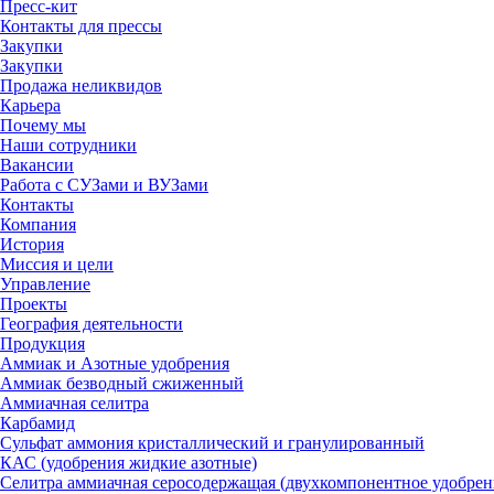
Пресс-кит
Контакты для прессы
Закупки
Закупки
Продажа неликвидов
Карьера
Почему мы
Наши сотрудники
Вакансии
Работа с СУЗами и ВУЗами
Контакты
Компания
История
Миссия и цели
Управление
Проекты
География деятельности
Продукция
Аммиак и Азотные удобрения
Аммиак безводный сжиженный
Аммиачная селитра
Карбамид
Сульфат аммония кристаллический и гранулированный
КАС (удобрения жидкие азотные)
Селитра аммиачная серосодержащая (двухкомпонентное удобрен