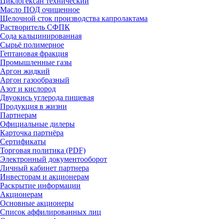
Циклогексан технический
Масло ПОД очищенное
Щелочной сток производства капролактама
Растворитель СФПК
Сода кальцинированная
Сырьё полимерное
Гептановая фракция
Промышленные газы
Аргон жидкий
Аргон газообразный
Азот и кислород
Двуокись углерода пищевая
Продукция в жизни
Партнерам
Официальные дилеры
Карточка партнёра
Сертификаты
Торговая политика (PDF)
Электронный документооборот
Личный кабинет партнера
Инвесторам и акционерам
Раскрытие информации
Акционерам
Основные акционеры
Список аффилированных лиц