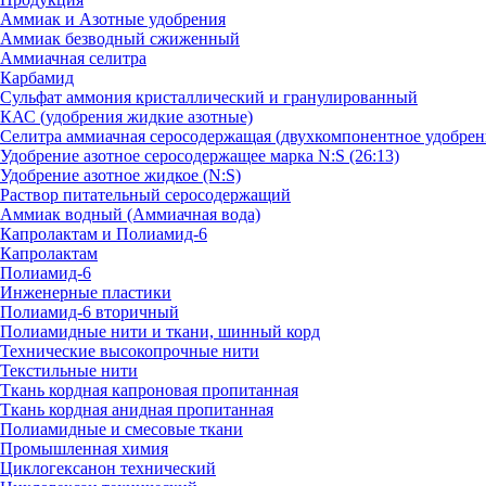
Аммиак и Азотные удобрения
Аммиак безводный сжиженный
Аммиачная селитра
Карбамид
Сульфат аммония кристаллический и гранулированный
КАС (удобрения жидкие азотные)
Селитра аммиачная серосодержащая (двухкомпонентное удобрен
Удобрение азотное серосодержащее марка N:S (26:13)
Удобрение азотное жидкое (N:S)
Раствор питательный серосодержащий
Аммиак водный (Аммиачная вода)
Капролактам и Полиамид-6
Капролактам
Полиамид-6
Инженерные пластики
Полиамид-6 вторичный
Полиамидные нити и ткани, шинный корд
Технические высокопрочные нити
Текстильные нити
Ткань кордная капроновая пропитанная
Ткань кордная анидная пропитанная
Полиамидные и смесовые ткани
Промышленная химия
Циклогексанон технический