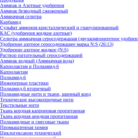
Аммиак и Азотные удобрения
Аммиак безводный сжиженный
Аммиачная селитра
Карбамид
Сульфат аммония кристаллический и гранулированный
КАС (удобрения жидкие азотные)
Селитра аммиачная серосодержащая (двухкомпонентное удобрен
Удобрение азотное серосодержащее марка N:S (26:13)
Удобрение азотное жидкое (N:S)
Раствор питательный серосодержащий
Аммиак водный (Аммиачная вода)
Капролактам и Полиамид-6
Капролактам
Полиамид-6
Инженерные пластики
Полиамид-6 вторичный
Полиамидные нити и ткани, шинный корд
Технические высокопрочные нити
Текстильные нити
Ткань кордная капроновая пропитанная
Ткань кордная анидная пропитанная
Полиамидные и смесовые ткани
Промышленная химия
Циклогексанон технический