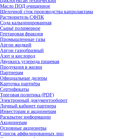
Циклогексан технический
Масло ПОД очищенное
Щелочной сток производства капролактама
Растворитель СФПК
Сода кальцинированная
Сырьё полимерное
Гептановая фракция
Промышленные газы
Аргон жидкий
Аргон газообразный
Азот и кислород
Двуокись углерода пищевая
Продукция в жизни
Партнерам
Официальные дилеры
Карточка партнёра
Сертификаты
Торговая политика (PDF)
Электронный документооборот
Личный кабинет партнера
Инвесторам и акционерам
Раскрытие информации
Акционерам
Основные акционеры
Список аффилированных лиц