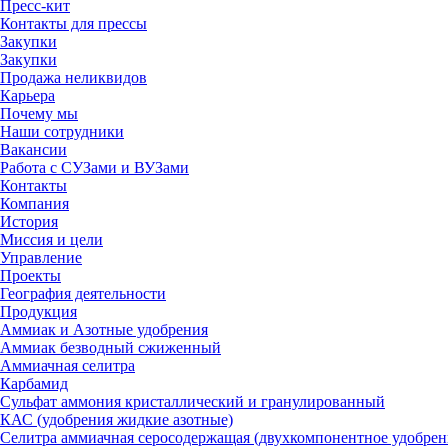
Пресс-кит
Контакты для прессы
Закупки
Закупки
Продажа неликвидов
Карьера
Почему мы
Наши сотрудники
Вакансии
Работа с СУЗами и ВУЗами
Контакты
Компания
История
Миссия и цели
Управление
Проекты
География деятельности
Продукция
Аммиак и Азотные удобрения
Аммиак безводный сжиженный
Аммиачная селитра
Карбамид
Сульфат аммония кристаллический и гранулированный
КАС (удобрения жидкие азотные)
Селитра аммиачная серосодержащая (двухкомпонентное удобрен