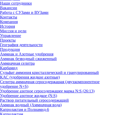
Наши сотрудники
Вакансии
Работа с СУЗами и ВУЗами
Контакты
Компания
История
Миссия и цели
Управление
Проекты
География деятельности
Продукция
Аммиак и Азотные удобрения
Аммиак безводный сжиженный
Аммиачная селитра
Карбамид
Сульфат аммония кристаллический и гранулированный
КАС (удобрения жидкие азотные)
Селитра аммиачная серосодержащая (двухкомпонентное
удобрение N+S)
Удобрение азотное серосодержащее марка N:S (26:13)
Удобрение азотное жидкое (N:S)
Раствор питательный серосодержащий
Аммиак водный (Аммиачная вода)
Капролактам и Полиамид-6
Капролактам