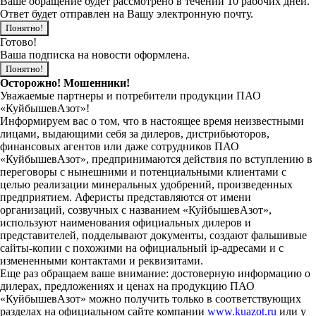
Ваше обращение будет рассмотрено в течении 10 рабочих дней.
Ответ будет отправлен на Вашу электронную почту.
Понятно!
Готово!
Ваша подписка на новости оформлена.
Понятно!
Осторожно! Мошенники!
Уважаемые партнеры и потребители продукции ПАО
«КуйбышевАзот»!
Информируем вас о том, что в настоящее время неизвестными
лицами, выдающими себя за дилеров, дистрибьюторов,
финансовых агентов или даже сотрудников ПАО
«КуйбышевАзот», предпринимаются действия по вступлению в
переговоры с нынешними и потенциальными клиентами с
целью реализации минеральных удобрений, произведенных
предприятием. Аферисты представляются от имени
организаций, созвучных с названием «КуйбышевАзот»,
используют наименования официальных дилеров и
представителей, подделывают документы, создают фальшивые
сайты-копии с похожими на официальный ip-адресами и с
измененными контактами и реквизитами.
Еще раз обращаем ваше внимание: достоверную информацию о
дилерах, предложениях и ценах на продукцию ПАО
«КуйбышевАзот» можно получить только в соответствующих
разделах на официальном сайте компании
www.kuazot.ru
или у