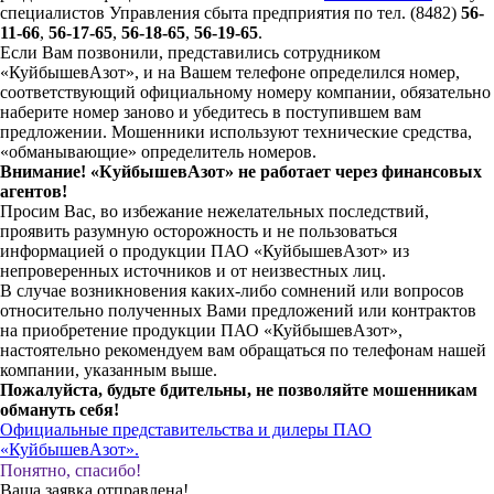
специалистов Управления сбыта предприятия по тел. (8482)
56-
11-66
,
56-17-65
,
56-18-65
,
56-19-65
.
Если Вам позвонили, представились сотрудником
«КуйбышевАзот», и на Вашем телефоне определился номер,
соответствующий официальному номеру компании, обязательно
наберите номер заново и убедитесь в поступившем вам
предложении. Мошенники используют технические средства,
«обманывающие» определитель номеров.
Внимание! «КуйбышевАзот» не работает через финансовых
агентов!
Просим Вас, во избежание нежелательных последствий,
проявить разумную осторожность и не пользоваться
информацией о продукции ПАО «КуйбышевАзот» из
непроверенных источников и от неизвестных лиц.
В случае возникновения каких-либо сомнений или вопросов
относительно полученных Вами предложений или контрактов
на приобретение продукции ПАО «КуйбышевАзот»,
настоятельно рекомендуем вам обращаться по телефонам нашей
компании, указанным выше.
Пожалуйста, будьте бдительны, не позволяйте мошенникам
обмануть себя!
Официальные представительства и дилеры ПАО
«КуйбышевАзот».
Понятно, спасибо!
Ваша заявка отправлена!