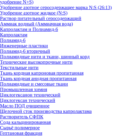
удобрение N+S)
Удобрение азотное серосодержащее марка N:S (26:13)
Удобрение азотное жидкое (N:S)
Раствор питательный серосодержащий
Аммиак водный (Аммиачная вода)
Капролактам и Полиамид-6
Капролактам
Полиамид-6
Инженерные пластики
Полиамид-6 вторичный
Полиамидные нити и ткани, шинный корд
Технические высокопрочные нити
Текстильные нити
Ткань кордная капроновая пропитанная
Ткань кордная анидная пропитанная
Полиамидные и смесовые ткани
Промышленная химия
Циклогексанон технический
Циклогексан технический
Масло ПОД очищенное
Щелочной сток производства капролактама
Растворитель СФПК
Сода кальцинированная
Сырьё полимерное
Гептановая фракция