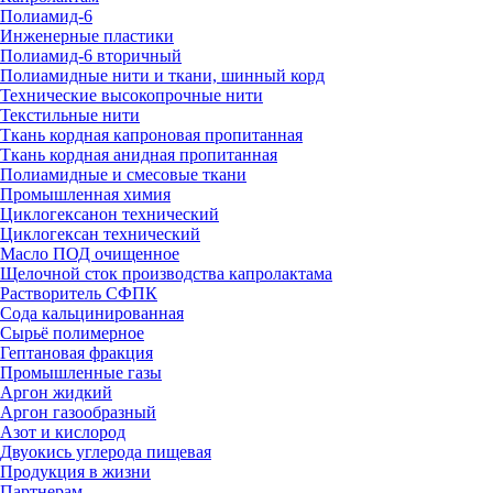
Полиамид-6
Инженерные пластики
Полиамид-6 вторичный
Полиамидные нити и ткани, шинный корд
Технические высокопрочные нити
Текстильные нити
Ткань кордная капроновая пропитанная
Ткань кордная анидная пропитанная
Полиамидные и смесовые ткани
Промышленная химия
Циклогексанон технический
Циклогексан технический
Масло ПОД очищенное
Щелочной сток производства капролактама
Растворитель СФПК
Сода кальцинированная
Сырьё полимерное
Гептановая фракция
Промышленные газы
Аргон жидкий
Аргон газообразный
Азот и кислород
Двуокись углерода пищевая
Продукция в жизни
Партнерам