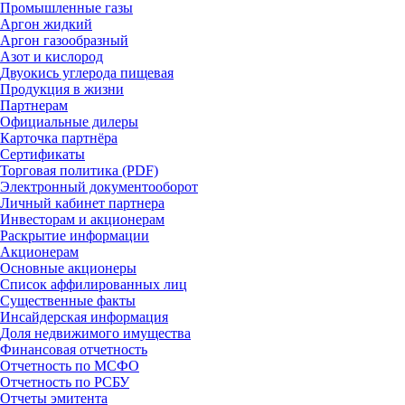
Промышленные газы
Аргон жидкий
Аргон газообразный
Азот и кислород
Двуокись углерода пищевая
Продукция в жизни
Партнерам
Официальные дилеры
Карточка партнёра
Сертификаты
Торговая политика (PDF)
Электронный документооборот
Личный кабинет партнера
Инвесторам и акционерам
Раскрытие информации
Акционерам
Основные акционеры
Список аффилированных лиц
Существенные факты
Инсайдерская информация
Доля недвижимого имущества
Финансовая отчетность
Отчетность по МСФО
Отчетность по РСБУ
Отчеты эмитента