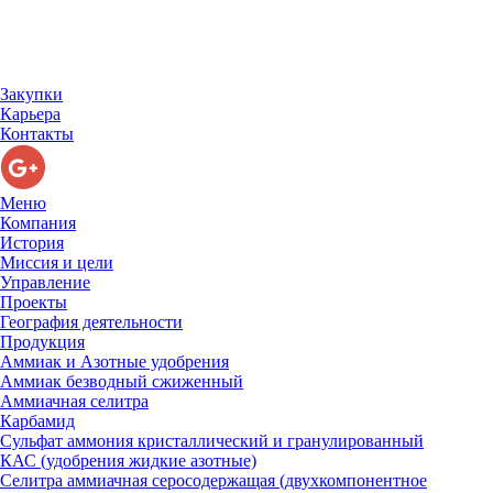
Закупки
Карьера
Контакты
Меню
Компания
История
Миссия и цели
Управление
Проекты
География деятельности
Продукция
Аммиак и Азотные удобрения
Аммиак безводный сжиженный
Аммиачная селитра
Карбамид
Сульфат аммония кристаллический и гранулированный
КАС (удобрения жидкие азотные)
Селитра аммиачная серосодержащая (двухкомпонентное