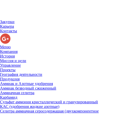
Закупки
Карьера
Контакты
Меню
Компания
История
Миссия и цели
Управление
Проекты
География деятельности
Продукция
Аммиак и Азотные удобрения
Аммиак безводный сжиженный
Аммиачная селитра
Карбамид
Сульфат аммония кристаллический и гранулированный
КАС (удобрения жидкие азотные)
Селитра аммиачная серосодержащая (двухкомпонентное