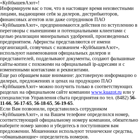
«КуйбышевАзот»!
Информируем вас о том, что в настоящее время неизвестными
лицами, выдающими себя за дилеров, дистрибьюторов,
финансовых агентов или даже сотрудников ПАО
«КуйбышевАзот», предпринимаются действия по вступлению в
переговоры с нынешними и потенциальными клиентами с
целью реализации минеральных удобрений, произведенных
предприятием. Аферисты представляются от имени
организаций, созвучных с названием «КуйбышевАзот»,
используют наименования официальных дилеров и
представителей, подделывают документы, создают фальшивые
сайты-копии с похожими на официальный ip-адресами и с
измененными контактами и реквизитами.
Еще раз обращаем ваше внимание: достоверную информацию о
дилерах, предложениях и ценах на продукцию ПАО
«КуйбышевАзот» можно получить только в соответствующих
разделах на официальном сайте компании
www.kuazot.ru
или у
специалистов Управления сбыта предприятия по тел. (8482)
56-
11-66
,
56-17-65
,
56-18-65
,
56-19-65
.
Если Вам позвонили, представились сотрудником
«КуйбышевАзот», и на Вашем телефоне определился номер,
соответствующий официальному номеру компании, обязательно
наберите номер заново и убедитесь в поступившем вам
предложении. Мошенники используют технические средства,
«обманывающие» определитель номеров.