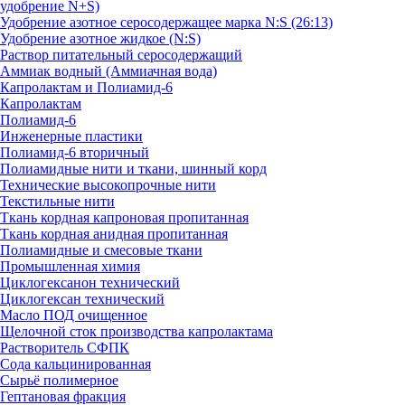
удобрение N+S)
Удобрение азотное серосодержащее марка N:S (26:13)
Удобрение азотное жидкое (N:S)
Раствор питательный серосодержащий
Аммиак водный (Аммиачная вода)
Капролактам и Полиамид-6
Капролактам
Полиамид-6
Инженерные пластики
Полиамид-6 вторичный
Полиамидные нити и ткани, шинный корд
Технические высокопрочные нити
Текстильные нити
Ткань кордная капроновая пропитанная
Ткань кордная анидная пропитанная
Полиамидные и смесовые ткани
Промышленная химия
Циклогексанон технический
Циклогексан технический
Масло ПОД очищенное
Щелочной сток производства капролактама
Растворитель СФПК
Сода кальцинированная
Сырьё полимерное
Гептановая фракция