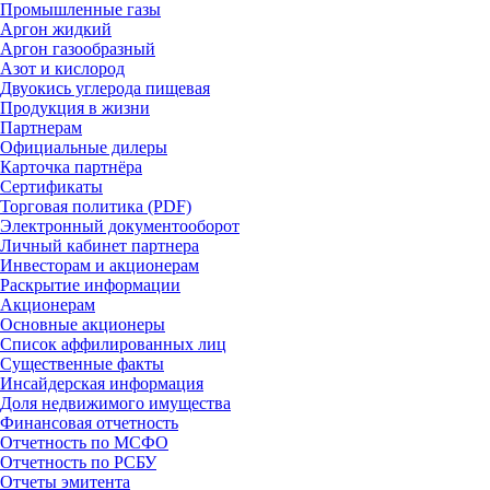
Промышленные газы
Аргон жидкий
Аргон газообразный
Азот и кислород
Двуокись углерода пищевая
Продукция в жизни
Партнерам
Официальные дилеры
Карточка партнёра
Сертификаты
Торговая политика (PDF)
Электронный документооборот
Личный кабинет партнера
Инвесторам и акционерам
Раскрытие информации
Акционерам
Основные акционеры
Список аффилированных лиц
Существенные факты
Инсайдерская информация
Доля недвижимого имущества
Финансовая отчетность
Отчетность по МСФО
Отчетность по РСБУ
Отчеты эмитента