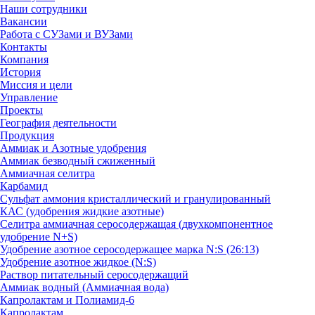
Наши сотрудники
Вакансии
Работа с СУЗами и ВУЗами
Контакты
Компания
История
Миссия и цели
Управление
Проекты
География деятельности
Продукция
Аммиак и Азотные удобрения
Аммиак безводный сжиженный
Аммиачная селитра
Карбамид
Сульфат аммония кристаллический и гранулированный
КАС (удобрения жидкие азотные)
Селитра аммиачная серосодержащая (двухкомпонентное
удобрение N+S)
Удобрение азотное серосодержащее марка N:S (26:13)
Удобрение азотное жидкое (N:S)
Раствор питательный серосодержащий
Аммиак водный (Аммиачная вода)
Капролактам и Полиамид-6
Капролактам