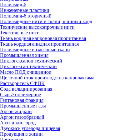
Полиамид-6
Инженерные пластики
Полиамид-6 вторичный
Полиамидные нити и ткани, шинный корд
Технические высокопрочные нити
Текстильные нити
Ткань кордная капроновая пропитанная
Ткань кордная анидная пропитанная
Полиамидные и смесовые ткани
Промышленная химия
Циклогексанон технический
Циклогексан технический
Масло ПОД очищенное
Щелочной сток производства капролактама
Растворитель СФПК
Сода кальцинированная
Сырьё полимерное
Гептановая фракция
Промышленные газы
Аргон жидкий
Аргон газообразный
Азот и кислород
Двуокись углерода пищевая
Продукция в жизни
Партнерам