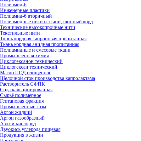
Полиамид-6
Инженерные пластики
Полиамид-6 вторичный
Полиамидные нити и ткани, шинный корд
Технические высокопрочные нити
Текстильные нити
Ткань кордная капроновая пропитанная
Ткань кордная анидная пропитанная
Полиамидные и смесовые ткани
Промышленная химия
Циклогексанон технический
Циклогексан технический
Масло ПОД очищенное
Щелочной сток производства капролактама
Растворитель СФПК
Сода кальцинированная
Сырьё полимерное
Гептановая фракция
Промышленные газы
Аргон жидкий
Аргон газообразный
Азот и кислород
Двуокись углерода пищевая
Продукция в жизни
Партнерам