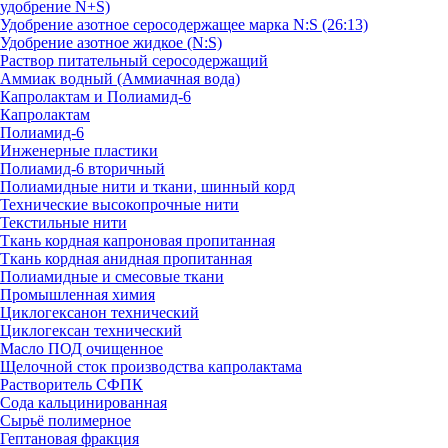
удобрение N+S)
Удобрение азотное серосодержащее марка N:S (26:13)
Удобрение азотное жидкое (N:S)
Раствор питательный серосодержащий
Аммиак водный (Аммиачная вода)
Капролактам и Полиамид-6
Капролактам
Полиамид-6
Инженерные пластики
Полиамид-6 вторичный
Полиамидные нити и ткани, шинный корд
Технические высокопрочные нити
Текстильные нити
Ткань кордная капроновая пропитанная
Ткань кордная анидная пропитанная
Полиамидные и смесовые ткани
Промышленная химия
Циклогексанон технический
Циклогексан технический
Масло ПОД очищенное
Щелочной сток производства капролактама
Растворитель СФПК
Сода кальцинированная
Сырьё полимерное
Гептановая фракция