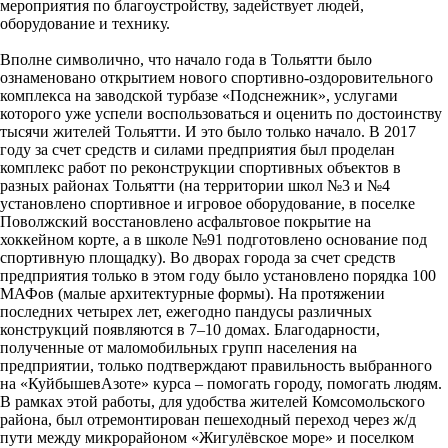
мероприятия по благоустройству, задействует людей,
оборудование и технику.
Вполне символично, что начало года в Тольятти было
ознаменовано открытием нового спортивно-оздоровительного
комплекса на заводской турбазе «Подснежник», услугами
которого уже успели воспользоваться и оценить по достоинству
тысячи жителей Тольятти. И это было только начало. В 2017
году за счет средств и силами предприятия был проделан
комплекс работ по реконструкции спортивных объектов в
разных районах Тольятти (на территории школ №3 и №4
установлено спортивное и игровое оборудование, в поселке
Поволжский восстановлено асфальтовое покрытие на
хоккейном корте, а в школе №91 подготовлено основание под
спортивную площадку). Во дворах города за счет средств
предприятия только в этом году было установлено порядка 100
МАФов (малые архитектурные формы). На протяжении
последних четырех лет, ежегодно пандусы различных
конструкций появляются в 7–10 домах. Благодарности,
полученные от маломобильных групп населения на
предприятии, только подтверждают правильность выбранного
на «КуйбышевАзоте» курса – помогать городу, помогать людям.
В рамках этой работы, для удобства жителей Комсомольского
района, был отремонтирован пешеходный переход через ж/д
пути между микрорайоном «Жигулёвское море» и поселком