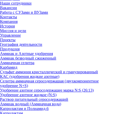
Наши сотрудники
Вакансии
Работа с СУЗами и ВУЗами
Контакты
Компания
История
Миссия и цели
Управление
Проекты
География деятельности
Продукция
Аммиак и Азотные удобрения
Аммиак безводный сжиженный
Аммиачная селитра
Карбамид
Сульфат аммония кристаллический и гранулированный
КАС (удобрения жидкие азотные)
Селитра аммиачная серосодержащая (двухкомпонентное
удобрение N+S)
Удобрение азотное серосодержащее марка N:S (26:13)
Удобрение азотное жидкое (N:S)
Раствор питательный серосодержащий
Аммиак водный (Аммиачная вода)
Капролактам и Полиамид-6
Капролактам