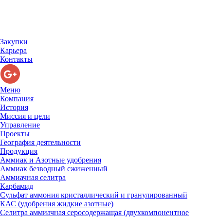
Закупки
Карьера
Контакты
Меню
Компания
История
Миссия и цели
Управление
Проекты
География деятельности
Продукция
Аммиак и Азотные удобрения
Аммиак безводный сжиженный
Аммиачная селитра
Карбамид
Сульфат аммония кристаллический и гранулированный
КАС (удобрения жидкие азотные)
Селитра аммиачная серосодержащая (двухкомпонентное