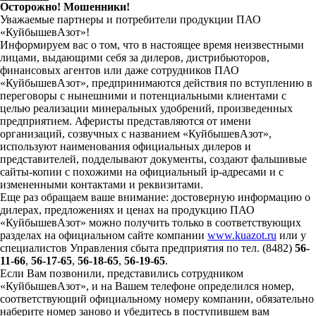
Осторожно! Мошенники!
Уважаемые партнеры и потребители продукции ПАО
«КуйбышевАзот»!
Информируем вас о том, что в настоящее время неизвестными
лицами, выдающими себя за дилеров, дистрибьюторов,
финансовых агентов или даже сотрудников ПАО
«КуйбышевАзот», предпринимаются действия по вступлению в
переговоры с нынешними и потенциальными клиентами с
целью реализации минеральных удобрений, произведенных
предприятием. Аферисты представляются от имени
организаций, созвучных с названием «КуйбышевАзот»,
используют наименования официальных дилеров и
представителей, подделывают документы, создают фальшивые
сайты-копии с похожими на официальный ip-адресами и с
измененными контактами и реквизитами.
Еще раз обращаем ваше внимание: достоверную информацию о
дилерах, предложениях и ценах на продукцию ПАО
«КуйбышевАзот» можно получить только в соответствующих
разделах на официальном сайте компании
www.kuazot.ru
или у
специалистов Управления сбыта предприятия по тел. (8482)
56-
11-66
,
56-17-65
,
56-18-65
,
56-19-65
.
Если Вам позвонили, представились сотрудником
«КуйбышевАзот», и на Вашем телефоне определился номер,
соответствующий официальному номеру компании, обязательно
наберите номер заново и убедитесь в поступившем вам