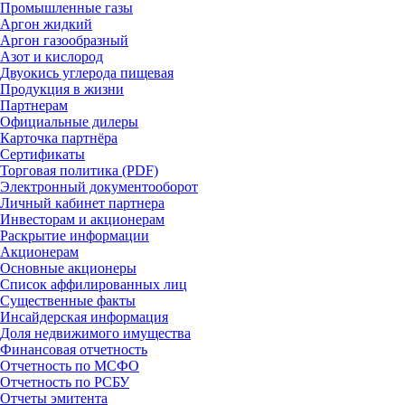
Промышленные газы
Аргон жидкий
Аргон газообразный
Азот и кислород
Двуокись углерода пищевая
Продукция в жизни
Партнерам
Официальные дилеры
Карточка партнёра
Сертификаты
Торговая политика (PDF)
Электронный документооборот
Личный кабинет партнера
Инвесторам и акционерам
Раскрытие информации
Акционерам
Основные акционеры
Список аффилированных лиц
Существенные факты
Инсайдерская информация
Доля недвижимого имущества
Финансовая отчетность
Отчетность по МСФО
Отчетность по РСБУ
Отчеты эмитента