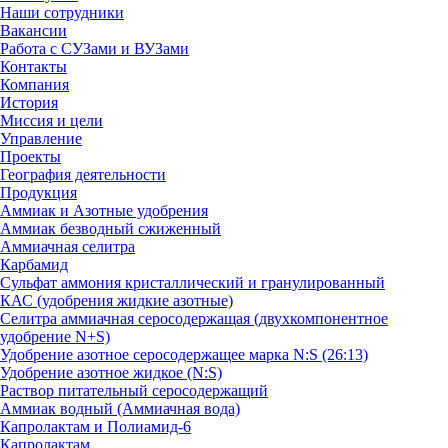
Наши сотрудники
Вакансии
Работа с СУЗами и ВУЗами
Контакты
Компания
История
Миссия и цели
Управление
Проекты
География деятельности
Продукция
Аммиак и Азотные удобрения
Аммиак безводный сжиженный
Аммиачная селитра
Карбамид
Сульфат аммония кристаллический и гранулированный
КАС (удобрения жидкие азотные)
Селитра аммиачная серосодержащая (двухкомпонентное
удобрение N+S)
Удобрение азотное серосодержащее марка N:S (26:13)
Удобрение азотное жидкое (N:S)
Раствор питательный серосодержащий
Аммиак водный (Аммиачная вода)
Капролактам и Полиамид-6
Капролактам