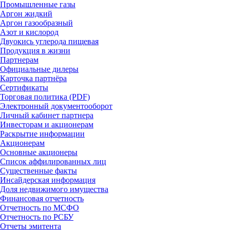
Промышленные газы
Аргон жидкий
Аргон газообразный
Азот и кислород
Двуокись углерода пищевая
Продукция в жизни
Партнерам
Официальные дилеры
Карточка партнёра
Сертификаты
Торговая политика (PDF)
Электронный документооборот
Личный кабинет партнера
Инвесторам и акционерам
Раскрытие информации
Акционерам
Основные акционеры
Список аффилированных лиц
Существенные факты
Инсайдерская информация
Доля недвижимого имущества
Финансовая отчетность
Отчетность по МСФО
Отчетность по РСБУ
Отчеты эмитента