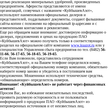
целью реализации минеральных удобрений, произведенных
предприятием. Аферисты представляются от имени
организаций, созвучных с названием «КуйбышевАзот»,
используют наименования официальных дилеров и
представителей, подделывают документы, создают фальшивые
сайты-копии с похожими на официальный ip-адресами и с
измененными контактами и реквизитами.
Еще раз обращаем ваше внимание: достоверную информацию о
дилерах, предложениях и ценах на продукцию ПАО
«КуйбышевАзот» можно получить только в соответствующих
разделах на официальном сайте компании
www.kuazot.ru
или у
специалистов Управления сбыта предприятия по тел. (8482)
56-
11-66
,
56-17-65
,
56-18-65
,
56-19-65
.
Если Вам позвонили, представились сотрудником
«КуйбышевАзот», и на Вашем телефоне определился номер,
соответствующий официальному номеру компании, обязательно
наберите номер заново и убедитесь в поступившем вам
предложении. Мошенники используют технические средства,
«обманывающие» определитель номеров.
Внимание! «КуйбышевАзот» не работает через финансовых
агентов!
Просим Вас, во избежание нежелательных последствий,
проявить разумную осторожность и не пользоваться
информацией о продукции ПАО «КуйбышевАзот» из
непроверенных источников и от неизвестных лиц.