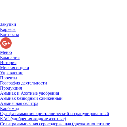
Закупки
Карьера
Контакты
Меню
Компания
История
Миссия и цели
Управление
Проекты
География деятельности
Продукция
Аммиак и Азотные удобрения
Аммиак безводный сжиженный
Аммиачная селитра
Карбамид
Сульфат аммония кристаллический и гранулированный
КАС (удобрения жидкие азотные)
Селитра аммиачная серосодержащая (двухкомпонентное