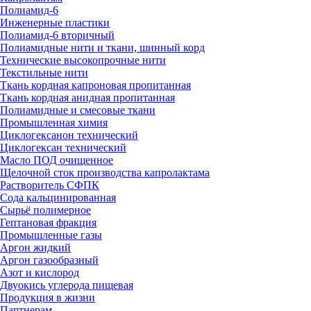
Полиамид-6
Инженерные пластики
Полиамид-6 вторичный
Полиамидные нити и ткани, шинный корд
Технические высокопрочные нити
Текстильные нити
Ткань кордная капроновая пропитанная
Ткань кордная анидная пропитанная
Полиамидные и смесовые ткани
Промышленная химия
Циклогексанон технический
Циклогексан технический
Масло ПОД очищенное
Щелочной сток производства капролактама
Растворитель СФПК
Сода кальцинированная
Сырьё полимерное
Гептановая фракция
Промышленные газы
Аргон жидкий
Аргон газообразный
Азот и кислород
Двуокись углерода пищевая
Продукция в жизни
Партнерам