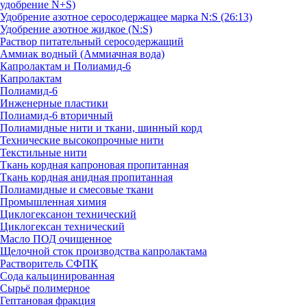
удобрение N+S)
Удобрение азотное серосодержащее марка N:S (26:13)
Удобрение азотное жидкое (N:S)
Раствор питательный серосодержащий
Аммиак водный (Аммиачная вода)
Капролактам и Полиамид-6
Капролактам
Полиамид-6
Инженерные пластики
Полиамид-6 вторичный
Полиамидные нити и ткани, шинный корд
Технические высокопрочные нити
Текстильные нити
Ткань кордная капроновая пропитанная
Ткань кордная анидная пропитанная
Полиамидные и смесовые ткани
Промышленная химия
Циклогексанон технический
Циклогексан технический
Масло ПОД очищенное
Щелочной сток производства капролактама
Растворитель СФПК
Сода кальцинированная
Сырьё полимерное
Гептановая фракция