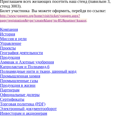
Приглашаем всех желающих посетить наш стенд (павильон 3,
стенд 3003).
Билет участника Вы можете оформить, перейдя по ссылке:
http://www.yugagro.org/home/visit/ticket/yugagro.aspx?
page=registration&type=create&lang=ru-RU&partner=kuazot
.
Компания
История
Миссия и цели
Управление
Проекты
География деятельности
Продукция
Аммиак и Азотные удобрения
Капролактам и Полиамид-6
Полиамидные нити и ткани, шинный корд
Промышленная химия
Промышленные газы
Продукция в жизни
Партнерам
Официальные дилеры
Сертификаты
Торговая политика (PDF)
Электронный документооборот
Инвесторам и акционерам