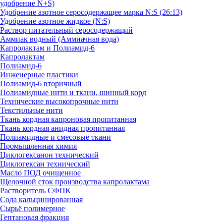
удобрение N+S)
Удобрение азотное серосодержащее марка N:S (26:13)
Удобрение азотное жидкое (N:S)
Раствор питательный серосодержащий
Аммиак водный (Аммиачная вода)
Капролактам и Полиамид-6
Капролактам
Полиамид-6
Инженерные пластики
Полиамид-6 вторичный
Полиамидные нити и ткани, шинный корд
Технические высокопрочные нити
Текстильные нити
Ткань кордная капроновая пропитанная
Ткань кордная анидная пропитанная
Полиамидные и смесовые ткани
Промышленная химия
Циклогексанон технический
Циклогексан технический
Масло ПОД очищенное
Щелочной сток производства капролактама
Растворитель СФПК
Сода кальцинированная
Сырьё полимерное
Гептановая фракция