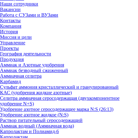
Наши сотрудники
Вакансии
Работа с СУЗами и ВУЗами
Контакты
Компания
История
Миссия и цели
Управление
Проекты
География деятельности
Продукция
Аммиак и Азотные удобрения
Аммиак безводный сжиженный
Аммиачная селитра
Карбамид
Сульфат аммония кристаллический и гранулированный
КАС (удобрения жидкие азотные)
Селитра аммиачная серосодержащая (двухкомпонентное
удобрение N+S)
Удобрение азотное серосодержащее марка N:S (26:13)
Удобрение азотное жидкое (N:S)
Раствор питательный серосодержащий
Аммиак водный (Аммиачная вода)
Капролактам и Полиамид-6
Капролактам