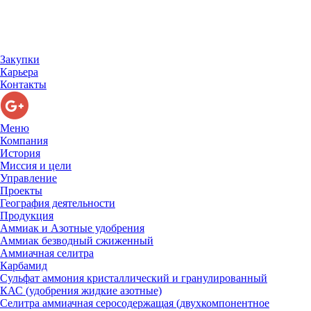
Закупки
Карьера
Контакты
Меню
Компания
История
Миссия и цели
Управление
Проекты
География деятельности
Продукция
Аммиак и Азотные удобрения
Аммиак безводный сжиженный
Аммиачная селитра
Карбамид
Сульфат аммония кристаллический и гранулированный
КАС (удобрения жидкие азотные)
Селитра аммиачная серосодержащая (двухкомпонентное