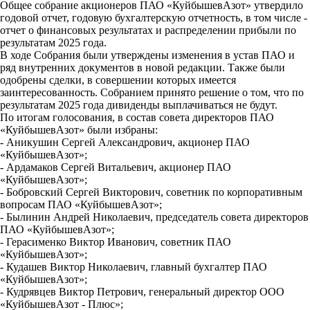
Общее собрание акционеров ПАО «КуйбышевАзот» утвердило
годовой отчет, годовую бухгалтерскую отчетность, в том числе -
отчет о финансовых результатах и распределении прибыли по
результатам 2025 года.
В ходе Собрания были утверждены изменения в устав ПАО и
ряд внутренних документов в новой редакции. Также были
одобрены сделки, в совершении которых имеется
заинтересованность. Собранием принято решение о том, что по
результатам 2025 года дивиденды выплачиваться не будут.
По итогам голосования, в состав совета директоров ПАО
«КуйбышевАзот» были избраны:
- Аникушин Сергей Александрович, акционер ПАО
«КуйбышевАзот»;
- Ардамаков Сергей Витальевич, акционер ПАО
«КуйбышевАзот»;
- Бобровский Сергей Викторович, советник по корпоративным
вопросам ПАО «КуйбышевАзот»;
- Былинин Андрей Николаевич, председатель совета директоров
ПАО «КуйбышевАзот»;
- Герасименко Виктор Иванович, советник ПАО
«КуйбышевАзот»;
- Кудашев Виктор Николаевич, главный бухгалтер ПАО
«КуйбышевАзот»;
- Кудрявцев Виктор Петрович, генеральный директор ООО
«КуйбышевАзот - Плюс»;