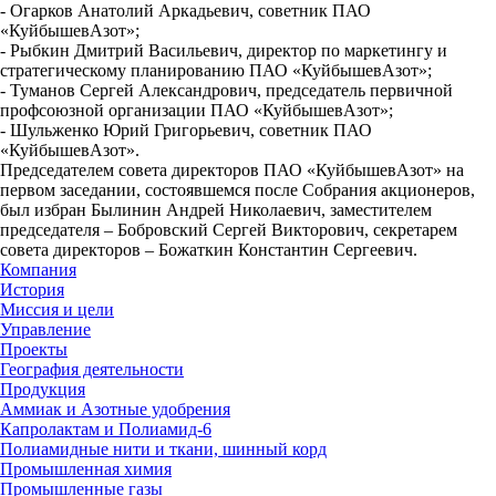
- Огарков Анатолий Аркадьевич, советник ПАО
«КуйбышевАзот»;
- Рыбкин Дмитрий Васильевич, директор по маркетингу и
стратегическому планированию ПАО «КуйбышевАзот»;
- Туманов Сергей Александрович, председатель первичной
профсоюзной организации ПАО «КуйбышевАзот»;
- Шульженко Юрий Григорьевич, советник ПАО
«КуйбышевАзот».
Председателем совета директоров ПАО «КуйбышевАзот» на
первом заседании, состоявшемся после Собрания акционеров,
был избран Былинин Андрей Николаевич, заместителем
председателя – Бобровский Сергей Викторович, секретарем
совета директоров – Божаткин Константин Сергеевич.
Компания
История
Миссия и цели
Управление
Проекты
География деятельности
Продукция
Аммиак и Азотные удобрения
Капролактам и Полиамид-6
Полиамидные нити и ткани, шинный корд
Промышленная химия
Промышленные газы