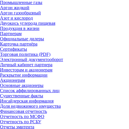
Промышленные газы
Аргон жидкий
Аргон газообразный
Азот и кислород
Двуокись углерода пищевая
Продукция в жизни
Партнерам
Официальные дилеры
Карточка партнёра
Сертификаты
Торговая политика (PDF)
Электронный документооборот
Личный кабинет партнера
Инвесторам и акционерам
Раскрытие информации
Акционерам
Основные акционеры
Список аффилированных лиц
Существенные факты
Инсайдерская информация
Доля недвижимого имущества
Финансовая отчетность
Отчетность по МСФО
Отчетность по РСБУ
Отчеты эмитента