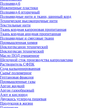
Полиамид-6
Инженерные пластики
Полиамид-6 вторичный
Полиамидные нити и ткани, шинный корд
Технические высокопрочные нити
Текстильные нити
Ткань кордная капроновая пропитанная
Ткань кордная анидная пропитанная
Полиамидные и смесовые ткани
Промышленная химия
Циклогексанон технический
Циклогексан технический
Масло ПОД очищенное
Щелочной сток производства капролактама
Растворитель СФПК
Сода кальцинированная
Сырьё полимерное
Гептановая фракция
Промышленные газы
Аргон жидкий
Аргон газообразный
Азот и кислород
Двуокись углерода пищевая
Продукция в жизни
Партнерам