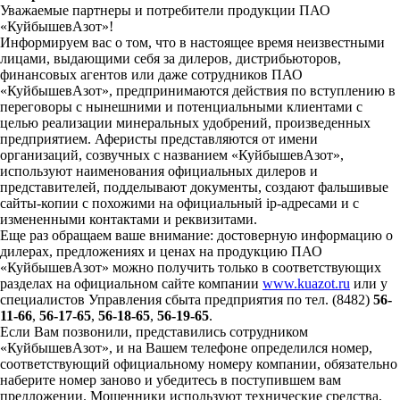
Уважаемые партнеры и потребители продукции ПАО
«КуйбышевАзот»!
Информируем вас о том, что в настоящее время неизвестными
лицами, выдающими себя за дилеров, дистрибьюторов,
финансовых агентов или даже сотрудников ПАО
«КуйбышевАзот», предпринимаются действия по вступлению в
переговоры с нынешними и потенциальными клиентами с
целью реализации минеральных удобрений, произведенных
предприятием. Аферисты представляются от имени
организаций, созвучных с названием «КуйбышевАзот»,
используют наименования официальных дилеров и
представителей, подделывают документы, создают фальшивые
сайты-копии с похожими на официальный ip-адресами и с
измененными контактами и реквизитами.
Еще раз обращаем ваше внимание: достоверную информацию о
дилерах, предложениях и ценах на продукцию ПАО
«КуйбышевАзот» можно получить только в соответствующих
разделах на официальном сайте компании
www.kuazot.ru
или у
специалистов Управления сбыта предприятия по тел. (8482)
56-
11-66
,
56-17-65
,
56-18-65
,
56-19-65
.
Если Вам позвонили, представились сотрудником
«КуйбышевАзот», и на Вашем телефоне определился номер,
соответствующий официальному номеру компании, обязательно
наберите номер заново и убедитесь в поступившем вам
предложении. Мошенники используют технические средства,